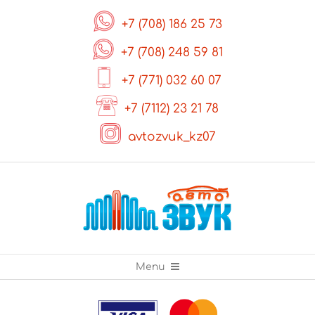
Skip
+7 (708) 186 25 73
to
content
+7 (708) 248 59 81
+7 (771) 032 60 07
+7 (7112) 23 21 78
avtozvuk_kz07
Primary
Menu
Navigation
Menu