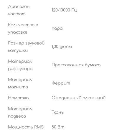
Диапазон
120-10000 Гц
частот
Количество в
пара
упаковке
Размер звуковой
1,00 дюйм
катушки
Материал
Прессованная бумага
диффузора
Материал
Феррит
магнита
Намотка
Омедненный алюминий
Материал
Ткань
подвеса
Мощность RMS
80 Вт