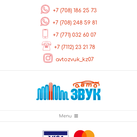
Skip
+7 (708) 186 25 73
to
content
+7 (708) 248 59 81
+7 (771) 032 60 07
+7 (7112) 23 21 78
avtozvuk_kz07
Primary
Menu
Navigation
Menu