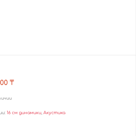
,00
₸
личии
ии:
16 см динамики
,
Акустика