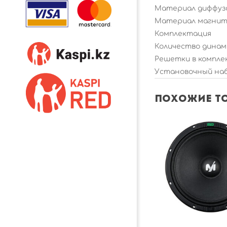
Материал диффуз
Материал магни
Комплектация
Количество динам
Решетки в компл
Установочный на
Похожие т