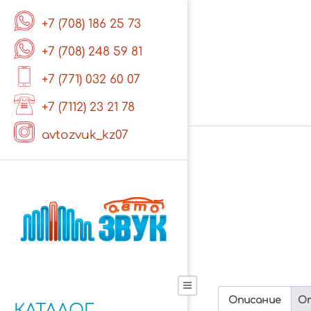
Skip
+7 (708) 186 25 73
to
content
+7 (708) 248 59 81
+7 (771) 032 60 07
+7 (7112) 23 21 78
avtozvuk_kz07
Primary
Navigation
Описание
От
КАТАЛОГ