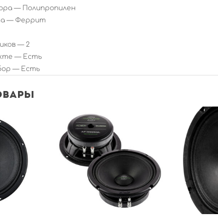
ора —
Полипропилен
та —
Феррит
иков —
2
екте —
Есть
бор —
Есть
овары