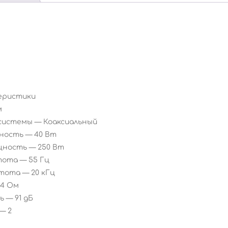
еристики
м
 системы —
Коаксиальный
щность —
40 Вт
щность —
250 Вт
тота —
55 Гц
стота —
20 кГц
4 Ом
ть —
91 дБ
 —
2