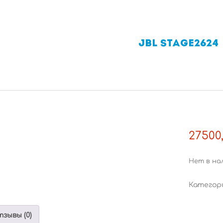
JBL STAGE2624
27500
Нет в на
Категор
зывы (0)