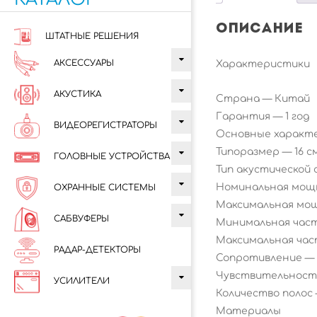
Menu
Описание
ШТАТНЫЕ РЕШЕНИЯ
АКСЕССУАРЫ
Характеристики
АКУСТИКА
Страна —
Китай
Гарантия —
1 год
ВИДЕОРЕГИСТРАТОРЫ
Основные характ
Типоразмер —
16 с
ГОЛОВНЫЕ УСТРОЙСТВА
Тип акустической
Номинальная мо
ОХРАННЫЕ СИСТЕМЫ
Максимальная мо
САБВУФЕРЫ
Минимальная час
Максимальная ча
РАДАР-ДЕТЕКТОРЫ
Сопротивление —
Чувствительнос
УСИЛИТЕЛИ
Количество полос
Материалы