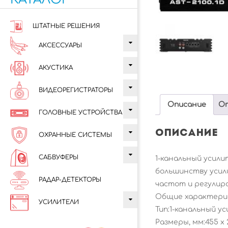
Menu
ШТАТНЫЕ РЕШЕНИЯ
АКСЕССУАРЫ
АКУСТИКА
ВИДЕОРЕГИСТРАТОРЫ
Описание
От
ГОЛОВНЫЕ УСТРОЙСТВА
Описание
ОХРАННЫЕ СИСТЕМЫ
САБВУФЕРЫ
1-канальный усили
большинству усили
РАДАР-ДЕТЕКТОРЫ
частот и регулиро
Общие характери
УСИЛИТЕЛИ
Тип:1-канальный у
Размеры, мм:455 x 