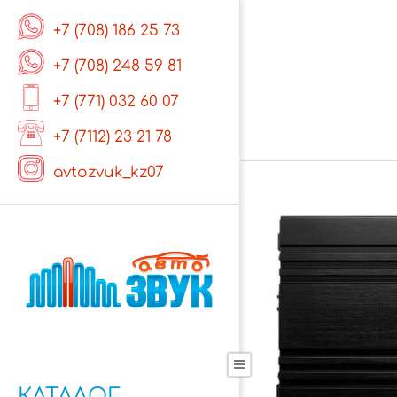
Skip
+7 (708) 186 25 73
to
content
+7 (708) 248 59 81
+7 (771) 032 60 07
+7 (7112) 23 21 78
avtozvuk_kz07
Primary
Navigation
КАТАЛОГ