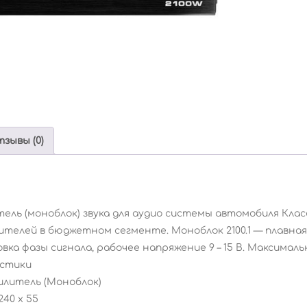
зывы (0)
тель (моноблок) звука для аудио системы автомобиля Кл
телей в бюджетном сегменте. Моноблок 2100.1 — плавная 
вка фазы сигнала, рабочее напряжение 9 – 15 В. Максима
стики
силитель (Моноблок)
240 x 55