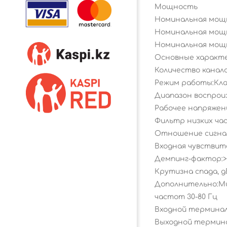
Mощность
Номинальная мощнос
Номинальная мощно
Номинальная мощно
Основные характ
Количество канало
Режим работы:Кла
Диапазон воспроиз
Рабочее напряжение
Фильтр низких час
Отношение сигнал
Входная чувствите
Демпинг-фактор:>
Крутизна спада, д
Дополнительно:Мин
частот 30-80 Гц
Входной терминал,
Выходной термина