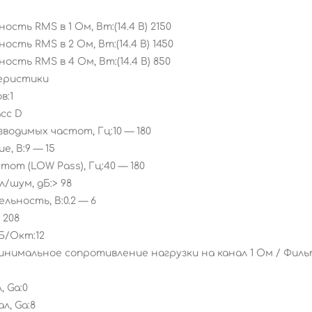
ть RMS в 1 Ом, Вт:(14.4 В) 2150
сть RMS в 2 Ом, Вт:(14.4 В) 1450
сть RMS в 4 Ом, Вт:(14.4 В) 850
еристики
в:1
сс D
водимых частот, Гц:10 — 180
, В:9 — 15
тот (LOW Pass), Гц:40 — 180
/шум, дБ:> 98
льность, В:0.2 — 6
 208
Б/Окт:12
имальное сопротивление нагрузки на канал 1 Ом / Фильт
 Ga:0
л, Ga:8