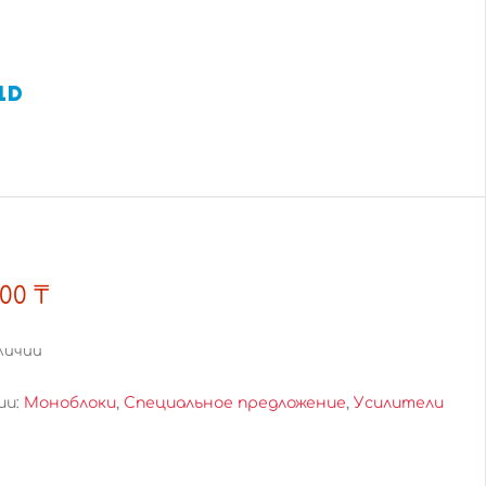
1D
,00
₸
личии
ии:
Моноблоки
,
Специальное предложение
,
Усилители