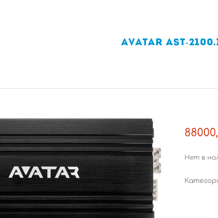
AVATAR AST-2100.
88000
Нет в на
Категор