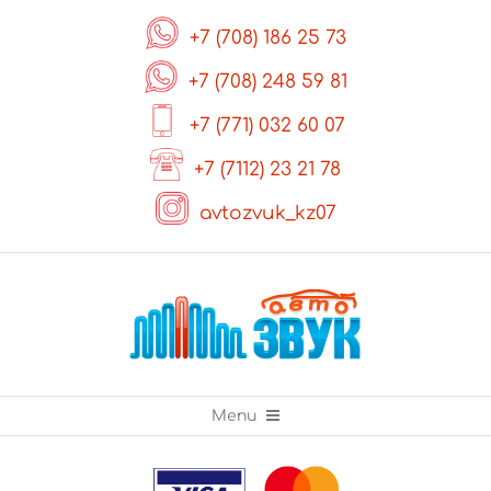
Skip
+7 (708) 186 25 73
to
content
+7 (708) 248 59 81
+7 (771) 032 60 07
+7 (7112) 23 21 78
avtozvuk_kz07
Primary
Menu
Navigation
Menu